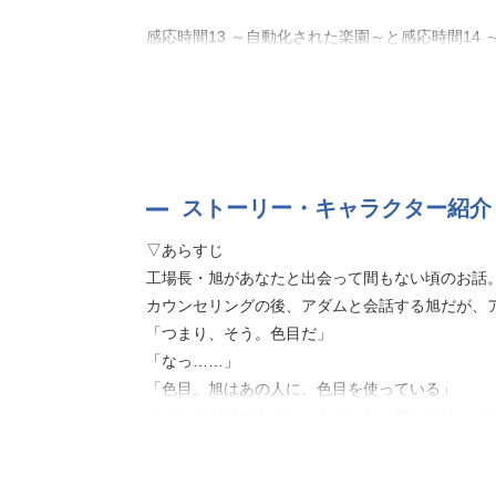
感応時間13 ～自動化された楽園～と感応時間14
ストーリー・キャラクター紹介
▽あらすじ
工場長・旭があなたと出会って間もない頃のお話
カウンセリングの後、アダムと会話する旭だが、
「つまり、そう。色目だ」
「なっ……」
「色目。旭はあの人に、色目を使っている」
「そんなわけがあるか。あらかた、男と女は、そ
それぞれの恋の行方は……?