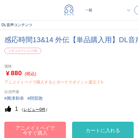
】DL音声コンテンツ
感応時間13&14 外伝【単品購入用】DL
シチュエーションCD
価格
880
(税込)
アニメイトペイで購入するとボーナスポイント還元:1％
出演声優
興津和幸
阿部敦
1
（
レビュー0件
）
アニメイトペイで
カートに入れる
今すぐ購入