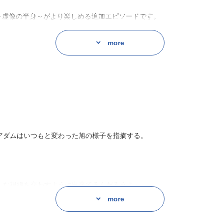
 ～虚像の半身～がより楽しめる追加エピソードです。
more
。
アダムはいつもと変わった旭の様子を指摘する。
んな視線を交わすように出来てるんだろうよ」
more