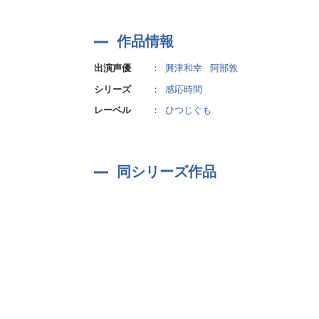
作品情報
出演声優
：
興津和幸
阿部敦
シリーズ
：
感応時間
レーベル
：
ひつじぐも
同シリーズ作品