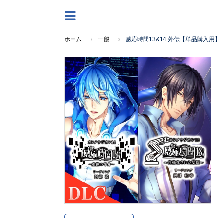
ホーム
一般
感応時間13&14 外伝【単品購入用