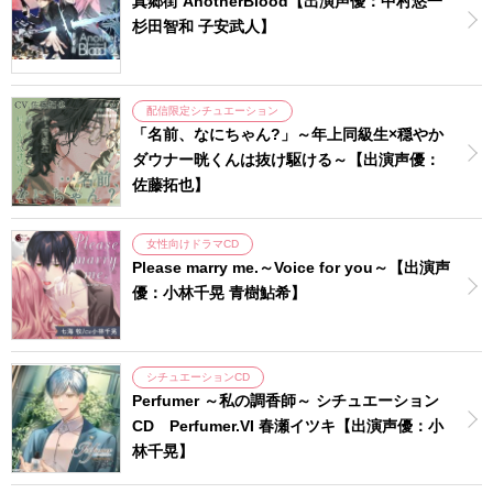
真郷街 AnotherBlood【出演声優：中村悠一
杉田智和 子安武人】
配信限定シチュエーション
「名前、なにちゃん?」～年上同級生×穏やか
ダウナー晄くんは抜け駆ける～【出演声優：
佐藤拓也】
女性向けドラマCD
Please marry me.～Voice for you～【出演声
優：小林千晃 青樹鮎希】
シチュエーションCD
Perfumer ～私の調香師～ シチュエーション
CD Perfumer.VI 春瀬イツキ【出演声優：小
林千晃】