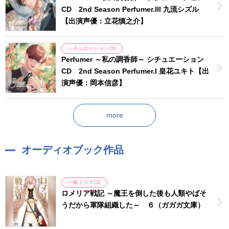
CD 2nd Season Perfumer.III 九流シズル
【出演声優：立花慎之介】
シチュエーションCD
Perfumer ～私の調香師～ シチュエーション
CD 2nd Season Perfumer.I 皇花ユキト【出
演声優：岡本信彦】
more
オーディオブック作品
一般ドラマCD
ロメリア戦記 ～魔王を倒した後も人類やばそ
うだから軍隊組織した～ ６（ガガガ文庫）