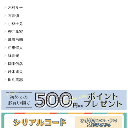
木村良平
古川慎
小林千晃
櫻井孝宏
鳥海浩輔
伊東健人
緑川光
岡本信彦
鈴木達央
田丸篤志