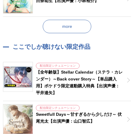
日奈祐生【出演声優：小林裕介】
more
ここでしか聴けない限定作品
配信限定シチュエーション
【全年齢版】Stellar Calendar（ステラ・カレ
ンダー）～Back cover Story～【単品購入
用】ポケドラ限定連動購入特典【出演声優：
平井達矢】
配信限定シチュエーション
Sweetfull Days～甘すぎるから少しだけ～ 伏
尾光太【出演声優：山口智広】