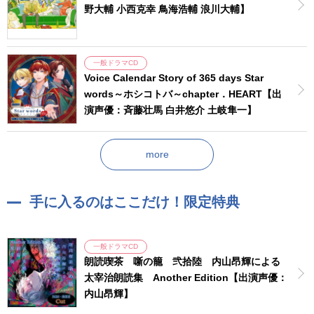
野大輔 小西克幸 鳥海浩輔 浪川大輔】
一般ドラマCD
Voice Calendar Story of 365 days Star
words～ホシコトバ～chapter．HEART【出
演声優：斉藤壮馬 白井悠介 土岐隼一】
more
手に入るのはここだけ！限定特典
一般ドラマCD
朗読喫茶 噺の籠 弐拾陸 内山昂輝による
太宰治朗読集 Another Edition【出演声優：
内山昂輝】