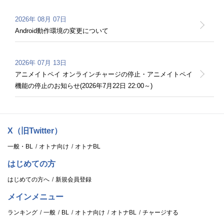
2026年 08月 07日
Android動作環境の変更について
2026年 07月 13日
アニメイトペイ オンラインチャージの停止・アニメイトペイ
機能の停止のお知らせ(2026年7月22日 22:00～)
2026年 07月 05日
「#星に願いを 七夕クーポンプレゼントキャンペーン」告知バ
X（旧Twitter）
ナー誤表記のお詫び
一般・BL
オトナ向け
オトナBL
はじめての方
2026年 06月 16日
はじめての方へ
新規会員登録
メンテナンスによるサービス一時停止のお知らせ(6月22日
AM5:00～AM8:00)
メインメニュー
ランキング
一般
BL
オトナ向け
オトナBL
チャージする