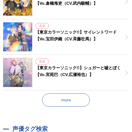
【Vo.倉橋海吏（CV.武内駿輔）】
音楽
【東京カラーソニック!!】サイレントワード
【Vo.宝田伊織（CV.斉藤壮馬）】
音楽
【東京カラーソニック!!】シュガーと嘘とぼく
【Vo.宮苑巴（CV.広瀬裕也）】
more
声優タグ検索