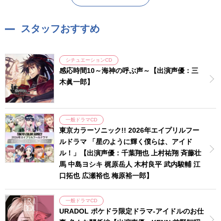
スタッフおすすめ
シチュエーションCD
感応時間10～海神の呼ぶ声～【出演声優：三
木眞一郎】
一般ドラマCD
東京カラーソニック!! 2026年エイプリルフー
ルドラマ 「星のように輝く僕らは、アイド
ル！」【出演声優：千葉翔也 上村祐翔 斉藤壮
馬 中島ヨシキ 梶原岳人 木村良平 武内駿輔 江
口拓也 広瀬裕也 梅原裕一郎】
一般ドラマCD
URADOL ポケドラ限定ドラマ-アイドルのお仕