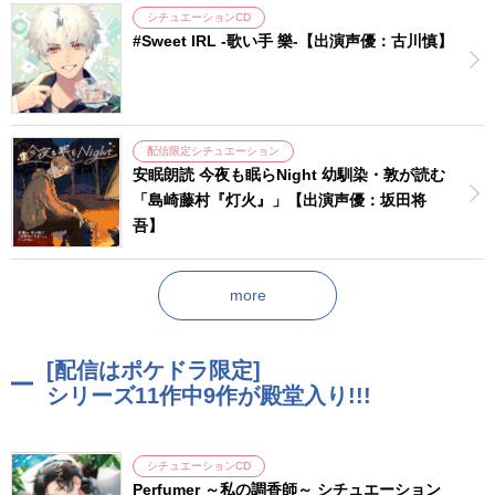
シチュエーションCD
#Sweet IRL -歌い手 樂-【出演声優：古川慎】
配信限定シチュエーション
安眠朗読 今夜も眠らNight 幼馴染・敦が読む
「島崎藤村『灯火』」【出演声優：坂田将
吾】
more
[配信はポケドラ限定]
シリーズ11作中9作が殿堂入り!!!
シチュエーションCD
Perfumer ～私の調香師～ シチュエーション