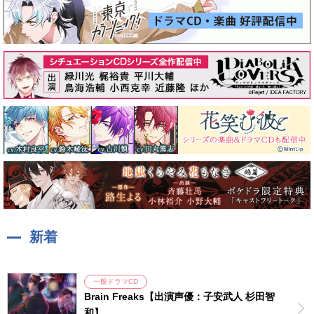
新着
一般ドラマCD
Brain Freaks【出演声優：子安武人 杉田智
和】