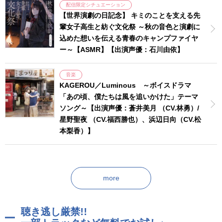
配信限定シチュエーション
【世界演劇の日記念】 キミのことを支える先
輩女子高生と紡ぐ文化祭 ～秋の音色と演劇に
込めた想いを伝える青春のキャンプファイヤ
ー～【ASMR】【出演声優：石川由依】
音楽
KAGEROU／Luminous ～ボイスドラマ
「あの頃、僕たちは風を追いかけた」テーマ
ソング～【出演声優：蒼井美月 （CV.林勇）/
星野聖夜 （CV.福西勝也）、浜辺日向（CV.松
本梨香）】
more
聴き逃し厳禁!!