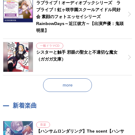
ラブライブ！オーディオブックシリーズ ラ
ブライブ！虹ヶ咲学園スクールアイドル同好
会 素顔のフォトエッセイシリーズ
RainbowDays～近江彼方～【出演声優：鬼頭
明里】
一般ドラマCD
シスターと触手 邪眼の聖女と不適切な魔女
（ガガガ文庫）
more
新着楽曲
音楽
【ハンサムロンダリング】The scent【ハンサ