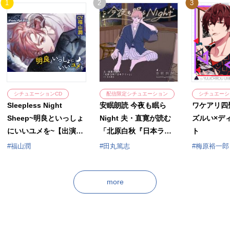
1
2
3
シチュエーションCD
配信限定シチュエーション
シチュエーシ
Sleepless Night
安眠朗読 今夜も眠ら
ワケアリ四畳
Sheep~明良といっしょ
Night 夫・直寛が読む
ズルい×デ
にいいユメを~【出演声
「北原白秋『日本ライ
ト
優：福山潤】
ン』」【出演声優：田
福山潤
田丸篤志
梅原裕一郎
丸篤志】
more