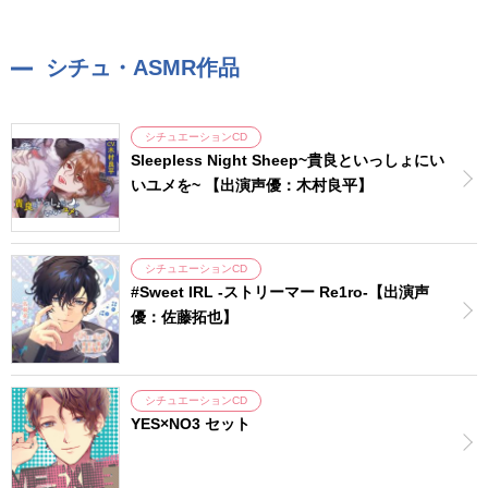
シチュ・ASMR作品
シチュエーションCD
Sleepless Night Sheep~貴良といっしょにい
いユメを~ 【出演声優：木村良平】
シチュエーションCD
#Sweet IRL -ストリーマー Re1ro-【出演声
優：佐藤拓也】
シチュエーションCD
YES×NO3 セット