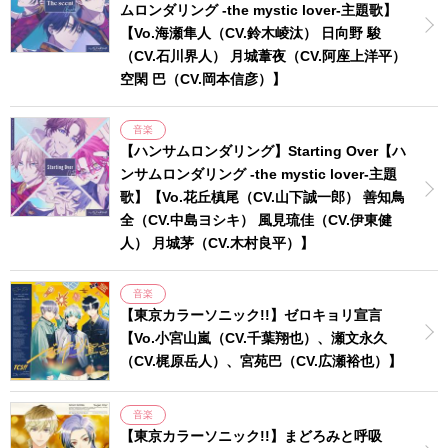
ムロンダリング -the mystic lover-主題歌】
【Vo.海瀬隼人（CV.鈴木崚汰） 日向野 駿
（CV.石川界人） 月城葦夜（CV.阿座上洋平）
空閑 巴（CV.岡本信彦）】
音楽
【ハンサムロンダリング】Starting Over【ハ
ンサムロンダリング -the mystic lover-主題
歌】【Vo.花丘槙尾（CV.山下誠一郎） 善知鳥
全（CV.中島ヨシキ） 風見琉佳（CV.伊東健
人） 月城茅（CV.木村良平）】
音楽
【東京カラーソニック!!】ゼロキョリ宣言
【Vo.小宮山嵐（CV.千葉翔也）、瀬文永久
（CV.梶原岳人）、宮苑巴（CV.広瀬裕也）】
音楽
【東京カラーソニック!!】まどろみと呼吸