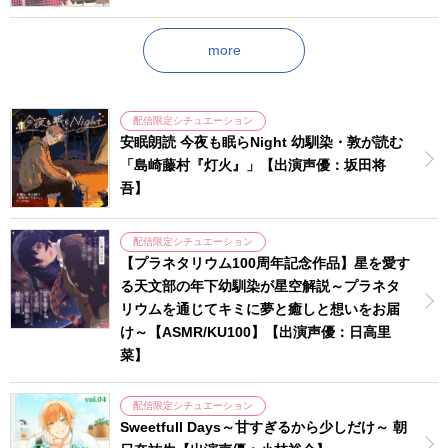
more
配信限定シチュエーション
安眠朗読 今夜も眠らNight 幼馴染・敦が読む
「島崎藤村『灯火』」【出演声優：坂田将
吾】
配信限定シチュエーション
【プラネタリウム100周年記念作品】星を愛す
る天文部の年下幼馴染が星空解説～プラネタ
リウムを通じてキミに夢と癒しと想いをお届
け～【ASMR/KU100】【出演声優：日高里
菜】
配信限定シチュエーション
Sweetfull Days～甘すぎるから少しだけ～ 朝