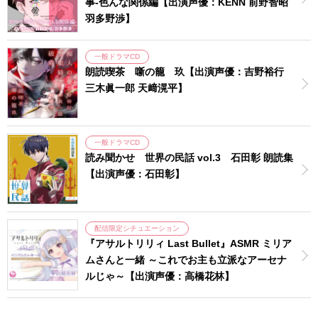
事-色んな関係編【出演声優：KENN 前野智昭
羽多野渉】
一般ドラマCD
朗読喫茶 噺の籠 玖【出演声優：吉野裕行
三木眞一郎 天﨑滉平】
一般ドラマCD
読み聞かせ 世界の民話 vol.3 石田彰 朗読集
【出演声優：石田彰】
配信限定シチュエーション
『アサルトリリィ Last Bullet』ASMR ミリア
ムさんと一緒 ～これでお主も立派なアーセナ
ルじゃ～【出演声優：高橋花林】