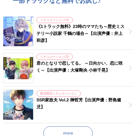
一部トラックなど無料でお試し♪
シチュエーションCD
《1トラック無料》23時のママたち～歴史ミス
テリー小説家 千鶴の場合～【出演声優：井上
和彦】
シチュエーションCD
君のとなりで恋してる。 ～日向かい、恋に咲
く～【出演声優：大塚剛央 小林千晃】
配信限定シチュエーション
SSR家政夫 Vol.2 榊哲芳【出演声優：野島健
児】
more