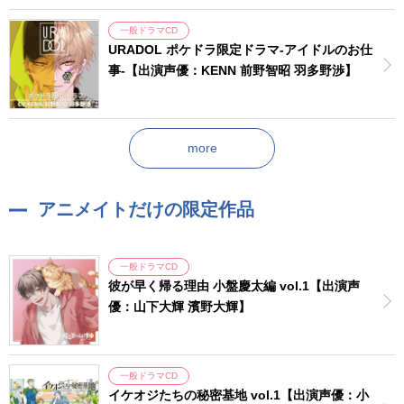
一般ドラマCD
URADOL ポケドラ限定ドラマ-アイドルのお仕
事-【出演声優：KENN 前野智昭 羽多野渉】
more
アニメイトだけの限定作品
一般ドラマCD
彼が早く帰る理由 小盤慶太編 vol.1【出演声
優：山下大輝 濱野大輝】
一般ドラマCD
イケオジたちの秘密基地 vol.1【出演声優：小