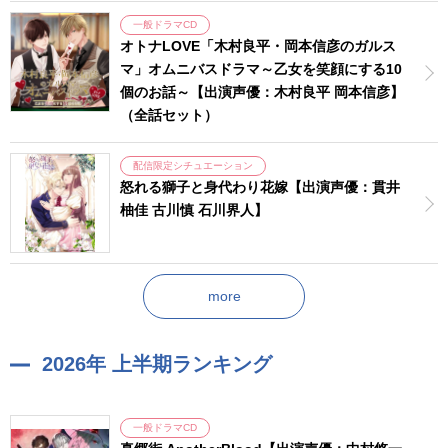
一般ドラマCD
オトナLOVE「木村良平・岡本信彦のガルス
マ」オムニバスドラマ～乙女を笑顔にする10
個のお話～【出演声優：木村良平 岡本信彦】
（全話セット）
配信限定シチュエーション
怒れる獅子と身代わり花嫁【出演声優：貫井
柚佳 古川慎 石川界人】
more
2026年 上半期ランキング
一般ドラマCD