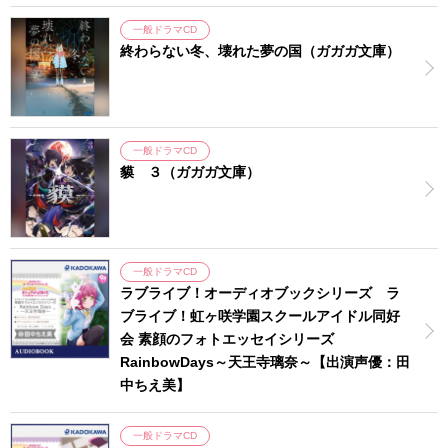
一般ドラマCD
終わらない冬、壊れた夢の国（ガガガ文庫）
一般ドラマCD
貘 ３（ガガガ文庫）
一般ドラマCD
ラブライブ！オーディオブックシリーズ ラ
ブライブ！虹ヶ咲学園スクールアイドル同好
会 素顔のフォトエッセイシリーズ
RainbowDays～天王寺璃奈～【出演声優：田
中ちえ美】
一般ドラマCD