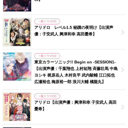
一般ドラマCD
アリドロ レベル1.5 秘蹟の夜明け【出演声
優：子安武人 興津和幸 高田憂希】
一般ドラマCD
東京カラーソニック!! Begin on -SESSION1-
【出演声優：千葉翔也 上村祐翔 斉藤壮馬 中島
ヨシキ 梶原岳人 木村良平 武内駿輔 江口拓也
広瀬裕也 梅原裕一郎 浪川大輔 橘龍丸】
一般ドラマCD
アリドロ【出演声優：興津和幸 子安武人 高田
憂希】