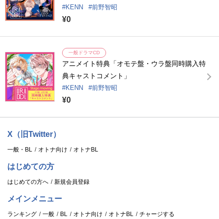
KENN
前野智昭
¥0
一般ドラマCD
アニメイト特典「オモテ盤・ウラ盤同時購入特
典キャストコメント」
KENN
前野智昭
¥0
X（旧Twitter）
一般・BL
オトナ向け
オトナBL
はじめての方
はじめての方へ
新規会員登録
メインメニュー
ランキング
一般
BL
オトナ向け
オトナBL
チャージする