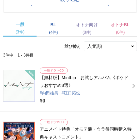
一般
BL
オトナ向け
オトナBL
(3件)
(4件)
(8件)
(0件)
並び替え
3件中 1 - 3件目
一般ドラマCD
【無料版】MintLip お試しアルバム《ポケド
ラおすすめ8選》
内田雄馬
江口拓也
¥0
一般ドラマCD
アニメイト特典「オモテ盤・ウラ盤同時購入特
典キャストコメント」