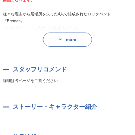
商品となります。
様々な理由から居場所を失った4人で結成されたロックバンド
『Bremen』
バンドサウンドにこだわった曲はもちろん、
以前シンガーソングライターとして活動し、同世代を中心に人気を博し
more
ていた
椛島奏人がギター＆ボーカルを務めるバンドとして大きな話題を集めて
いる。
スタッフリコメンド
メジャーデビュー後の初ライブに向けて、ぶつかり合いながらも新曲作
りに励むメンバーたち。
詳細は各ページをご覧ください
しかし、迎えたライブ当日、4人の今後を揺るがす事件が起き……
『——あてのない旅 きみといくんだ』
ストーリー・キャラクター紹介
辿り着いたこの場所で、奏でられる彼らの音楽とは——
シナリオ：晴日青