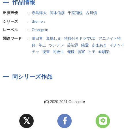
作品情報
キャラクターデザイン・イラスト：真嶋しま
出演声優
：
寺島惇太
岡本信彦
千葉翔也
古川慎
シリーズ
：
Bremen
レーベル
：
Orangette
関連ワード
：
晴日青
真嶋しま
特典付きドラマCD
アニメイト特
典
年上
ツンデレ
芸能界
純愛
あまあま
イチャイ
チャ
後輩
同級生
俺様
密室
ヒモ
幼馴染
同シリーズ作品
(C) 2020-2021 Orangette