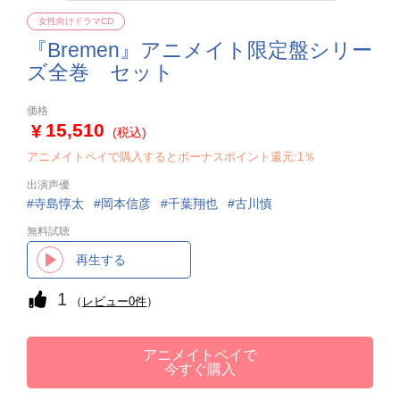
女性向けドラマCD
『Bremen』アニメイト限定盤シリー
ズ全巻 セット
価格
15,510
(税込)
アニメイトペイで購入するとボーナスポイント還元:1％
出演声優
寺島惇太
岡本信彦
千葉翔也
古川慎
無料試聴
再生する
1
（
レビュー0件
）
アニメイトペイで
今すぐ購入