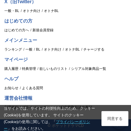
X（旧Twitter）
一般・BL
オトナ向け
オトナBL
はじめての方
はじめての方へ
新規会員登録
メインメニュー
ランキング
一般
BL
オトナ向け
オトナBL
チャージする
マイページ
購入履歴
特典管理
欲しいものリスト
シリアル対象商品一覧
ヘルプ
お知らせ
よくある質問
運営会社情報
利用規約
プライバシーポリシー
特定商取引法の表記
当サイトでは、サイトの利便性向上のため、クッキー
(Cookie)を使用しています。 サイトのクッキー
ログイン
同意する
(Cookie)の使用に関しては、「
プライバシーポリシ
© ポケットドラマCD
スタンプ
ー
」をお読みください。