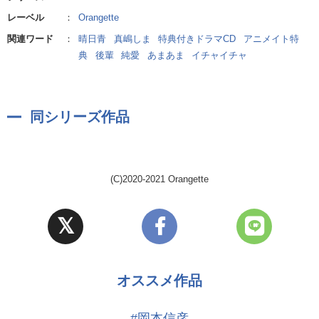
ワンコ後輩がオオカミさんになってしまうようなお声のギャップに
レーベル
：
Orangette
もご注目ください！！
関連ワード
：
晴日青
真嶋しま
特典付きドラマCD
アニメイト特
二人の恋はどうなっちゃうの！？ご自身のお耳でお確かめください
典
後輩
純愛
あまあま
イチャイチャ
ませ♡
さらに★
同シリーズ作品
アニメイト限定盤全5巻連動購入特典音源付き・まとめ買いパックは
お得で便利！ぜひご利用くださいませ♪♪
(C)2020-2021 Orangette
オススメ作品
#岡本信彦