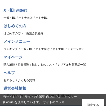
X（旧Twitter）
一般・BL
オトナ向け
オトナBL
はじめての方
はじめての方へ
新規会員登録
メインメニュー
ランキング
一般
BL
オトナ向け
オトナBL
チャージする
マイページ
購入履歴
特典管理
欲しいものリスト
シリアル対象商品一覧
ヘルプ
お知らせ
よくある質問
運営会社情報
利用規約
プライバシーポリシー
特定商取引法の表記
当サイトでは、サイトの利便性向上のため、クッキー
(Cookie)を使用しています。 サイトのクッキー
ログイン
同意する