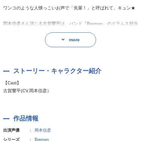
ワンコのような人懐っこいお声で「先輩！」と呼ばれて、キュン★
岡本信彦さん演じる古賀響平は、バンド『Bremen』のドラムス担当
でリーダー。
明るい気さくな人柄が溢れ出ているようなお声は、安心感と好感し
more
かありません♪
「俺、やりましょうか？彼氏のフリ」
ストーリー・キャラクター紹介
同じ研究室の男性から言い寄られて困っていたあなたに、彼が提案
してくれたのは…偽装恋人作戦！
【Cast】
古賀響平(CV.岡本信彦）
デートや、ハプニングお泊り（！）、仮初の恋人だったはずなの
に、彼との時間が積み重なってゆき…。
悩みなんて笑って吹き飛ばしてしまいそうな彼にも、内に秘めた気
作品情報
持ちがあって…。
知らなかった彼の表情、声。近づく唇と心…急接近にドキドキが止
出演声優
：
岡本信彦
まりません♡
シリーズ
：
Bremen