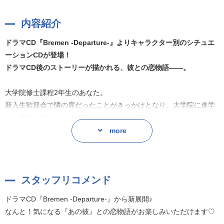
内容紹介
ドラマCD『Bremen -Departure-』よりキャラクター別のシチュエ
ーションCDが登場！
ドラマCD後のストーリーが描かれる、彼との恋物語——。
大学院修士課程2年生のあなた。
新入生歓迎会で隣の席だったことがきっかけとなり、大学院に進学
した響平と親しくなる。
歓迎会の帰り道、ひょんなことからあなたが同じ研究室の人に言い
more
寄られ
困っていることを知った響平は【偽装の恋人】を提案してきて……
スタッフリコメンド
シナリオ：晴日青
キャラクターデザイン・イラスト：真嶋しま
ドラマCD『Bremen -Departure-』から新展開♪
なんと！気になる『あの彼』との恋物語がお楽しみいただけます♡