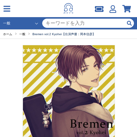
ホーム
一般
Bremen vol.2 Kyohei【出演声優：岡本信彦】