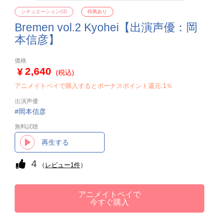
シチュエーションCD
特典あり
Bremen vol.2 Kyohei【出演声優：岡
本信彦】
価格
2,640
(税込)
アニメイトペイで購入するとボーナスポイント還元:1％
出演声優
岡本信彦
無料試聴
再生する
4
（
レビュー1件
）
アニメイトペイで
今すぐ購入