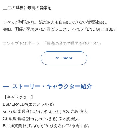
__この世界に最高の音楽を
すべてが制限され、娯楽さえも自由にできない管理社会に
突如、開催が発表された音楽フェスティバル『ENLIGHTRIBE』
コンセプトは唯一つ、「最高の音楽で世界をひとつに」
すべてに恵まれた上級層によるバンド『ESMERALDA』
more
上級層に仕えながら二人の世界を歩む中級層の兄弟によるバンド
『SHIFTYz』
制限され、自由を奪われた下級層によるバンド『FAM』
ストーリー・キャラクター紹介
各バンドはそれぞれの目的の為、「ENLIGHTRIBE」に参加する。
【キャラクター】
ESMERALDA(エスメラルダ)
◆ドラマパート
Vo.双葉城 瑛利(ふたばぎ えいり) /CV:寺島 惇太
【ストーリー】
Gt.鳳凰 碧瑠(ほうおう へきる) /CV:濱 健人
恵まれた環境にいるESMERALDAのメンバーにとって、バンド活動
Ba. 加賀美 比江呂(かがみ ひえろ) /CV:永野 由祐