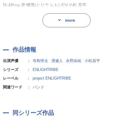
は趣味の範疇を超えるものではなかった。
Dr.&Prog.砦 螺藻(とりで らも) /CV:小松 昌平
彼らに取って、自らの閉塞感を埋める存在の音楽が、
あるきっかけを持って、ゆっくりとその意味を変える時が近づいて
more
きていた…。
作品情報
出演声優
：
寺島惇太
濱健人
永野由祐
小松昌平
シリーズ
：
ENLIGHTRIBE
レーベル
：
project ENLIGHTRIBE
関連ワード
：
バンド
同シリーズ作品