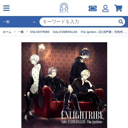
ホーム
一般
ENLIGHTRIBE Side.ESMERALDA -The ignition-【出演声優：寺島惇太 濱健人 永野由祐 小松昌平】