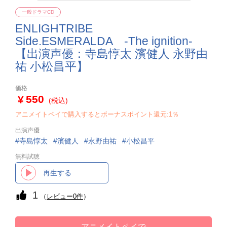
一般ドラマCD
ENLIGHTRIBE
Side.ESMERALDA -The ignition-
【出演声優：寺島惇太 濱健人 永野由
祐 小松昌平】
価格
550
(税込)
アニメイトペイで購入するとボーナスポイント還元:1％
出演声優
寺島惇太
濱健人
永野由祐
小松昌平
無料試聴
再生する
1
（
レビュー0件
）
アニメイトペイで