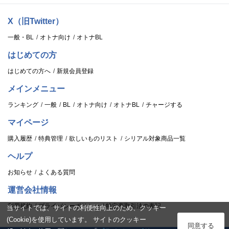
X（旧Twitter）
一般・BL
オトナ向け
オトナBL
はじめての方
はじめての方へ
新規会員登録
メインメニュー
ランキング
一般
BL
オトナ向け
オトナBL
チャージする
マイページ
購入履歴
特典管理
欲しいものリスト
シリアル対象商品一覧
ヘルプ
お知らせ
よくある質問
運営会社情報
利用規約
プライバシーポリシー
特定商取引法の表記
当サイトでは、サイトの利便性向上のため、クッキー
(Cookie)を使用しています。 サイトのクッキー
ログイン
同意する