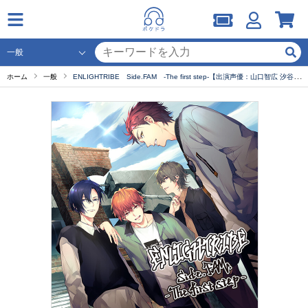
ホーム
一般
ENLIGHTRIBE Side.FAM -The first step-【出演声優：山口智広 汐谷文康 住谷哲栄 深町寿成 】