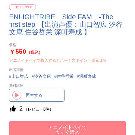
一般ドラマCD
ENLIGHTRIBE Side.FAM -The
first step-【出演声優：山口智広 汐谷
文康 住谷哲栄 深町寿成 】
価格
550
(税込)
アニメイトペイで購入するとボーナスポイント還元:1％
出演声優
山口智広
汐谷文康
住谷哲栄
深町寿成
無料試聴
再生する
2
（
レビュー0件
）
アニメイトペイで
今すぐ購入