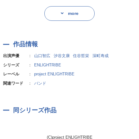
自らの意志で未来を切り開く事の出来るかもしれない、音楽フェス
の存在を知った時、
more
彼らの取った行動とは!
作品情報
出演声優
：
山口智広
汐谷文康
住谷哲栄
深町寿成
シリーズ
：
ENLIGHTRIBE
レーベル
：
project ENLIGHTRIBE
関連ワード
：
バンド
同シリーズ作品
(C)project ENLIGHTRIBE