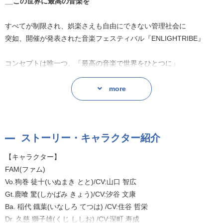
__この世界に最高の音楽を
すべてが制限され、娯楽さえも自由にできない管理社会に
突如、開催が発表された音楽フェスティバル『ENLIGHTRIBE』
コンセプトは唯一つ、「最高の音楽で世界をひとつに」
すべてに恵まれた上級層によるバンド『ESMERALDA』
more
上級層に仕えながら二人の世界を歩む中級層の兄弟によるバンド
『SHIFTYz』
制限され、自由を奪われた下級層によるバンド『FAM』
ストーリー・キャラクター紹介
各バンドはそれぞれの目的の為、「ENLIGHTRIBE」に参加する。
【キャラクター】
FAM(ファム)
◆ドラマパート
Vo.狗巻 徒十(いぬまき とと)/CV:山口 智広
【ストーリー】
Gt.鹿喰 驚(しかばみ きょう)/CV:汐谷 文康
下級層という場所で希望も無い日々を過ごしていたFAMのメンバー
Ba. 稲代 鐡葉(いなしろ てつは) /CV:住谷 哲栄
達。
Dr. 久慈 獅子雄(くじ ししお) /CV:深町 寿成