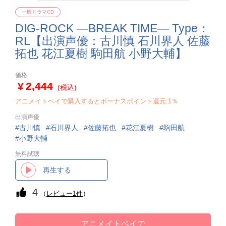
一般ドラマCD
DIG-ROCK ―BREAK TIME― Type：
RL【出演声優：古川慎 石川界人 佐藤
拓也 花江夏樹 駒田航 小野大輔】
価格
2,444
(税込)
アニメイトペイで購入するとボーナスポイント還元:1％
出演声優
古川慎
石川界人
佐藤拓也
花江夏樹
駒田航
小野大輔
無料試聴
再生する
4
（
レビュー1件
）
アニメイトペイで