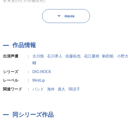
冬木真白(CV.佐藤拓也)
墨染妃志(CV.花江夏樹)
巌原獅紀(CV.駒田 航)
more
日暮 帝(CV.小野大輔)
【Story】
作品情報
――残り二日間は、のんびりバカンス気分を味わってくれ。
強行スケジュールで海外の撮影を終えた、RUBIA Leopardのメンバ
出演声優
：
古川慎
石川界人
佐藤拓也
花江夏樹
駒田航
小野大
ー四人。
輔
仕事はスムーズに終了し、帰国までの二日間は
シリーズ
：
DIG-ROCK
マネージャーの巌原を含めた全員で過ごすことに決定!
レーベル
：
MintLip
一行はクルーザーを借りて、夕日がきれいとウワサの無人島へ。
関連ワード
：
バンド
海外
真久
関涼子
南の国でのんびり過ごす穏やかな休日、だったはずが……。
バンド活動はいったんお休み。
休暇中に起きたハプニングをお届けします!
同シリーズ作品