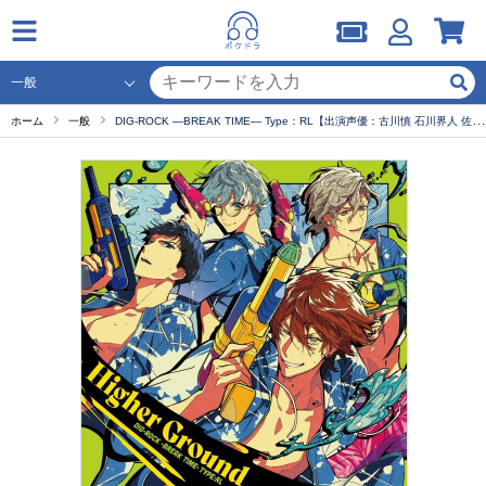
ホーム
一般
DIG-ROCK ―BREAK TIME― Type：RL【出演声優：古川慎 石川界人 佐藤拓也 花江夏樹 駒田航 小野大輔】