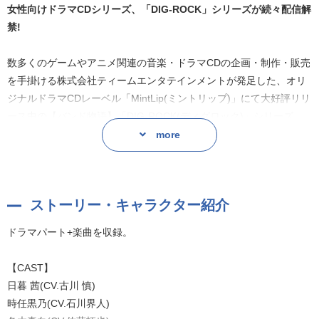
女性向けドラマCDシリーズ、「DIG-ROCK」シリーズが続々配信解
禁!
数多くのゲームやアニメ関連の音楽・ドラマCDの企画・制作・販売
を手掛ける株式会社ティームエンタテインメントが発足した、オリ
ジナルドラマCDレーベル「MintLip(ミントリップ)」にて大好評リリ
ース中の【バンド物語】「DIG-ROCK(ディグロック)」シリーズ。
more
本作は、数々の人気タレントが所属する芸能事務所「DIGNITY
PRODUCTION(ディグニティ プロダクション)」を舞台に、人気イ
ンディーズバンドとして活躍し事務所所属となった「Impish
ストーリー・キャラクター紹介
Crow(インピッシュ クロウ):通称 インクロ」と、若者から圧倒的支
持を集め、今一番勢いのある「RUBIA Leopard(ルビア レパード):通
ドラマパート+楽曲を収録。
称 ルビレ」、そして「dice」シリーズにて、芸能事務所「Renown
Stage(レナウン ステージ)」からデビューした「HOUND ROAR(ハ
【CAST】
ウンド ロア):通称 ハウロ」のバンド物語を描くドラマCDシリー
日暮 茜(CV.古川 慎)
ズ。
時任黒乃(CV.石川界人)