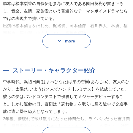
脚本は松本梨香の自叙伝を参考に友人である園田英樹が書き下ろ
し、音楽、友情、家族愛という普遍的なテーマをボイスドラマなら
ではの表現力で描いている。
出演は松本梨香をはじめ、梶裕貴、岡本信彦、石川界人、林勇、福
西勝也、福山潤、山寺宏一という豪華声優陣。
オープニングテーマ・エンディングテーマにはVOCALOIDプロデュ
more
ーサーとして数多くの楽曲を手がけている蝶々Pが担当し、この作
品のために制作した新曲「KAGEROU」を蒼井美月 (CV.林勇) / 星野
聖夜(CV.福西勝也)が、「Luminous」を浜辺日向(CV.松本梨香)が歌
ストーリー・キャラクター紹介
唱している。
中学時代、浜辺日向(はまべひなた)は弟の杏樹(あんじゅ)、友人のひ
※オープニングテーマ「KAGEROU」short ver.
かり、太陽(たいよう)と4人でバンド【ルミナス】を結成していた。
【Glow】蒼井美月(CV.林勇) / 星野聖夜(CV.福西勝也)
彼らの夢はバンドコンテストで優勝してメジャーデビューするこ
※エンディングテーマ「Luminous」short ver.
と。しかし運命の日、杏樹は「忘れ物」を取りに戻る途中で交通事
【ルミナス】浜辺日向(CV.松本梨香)
故に遭い帰らぬ人となってしまう。
2年後、夢破れて散り散りになった仲間たち。ライバルだった蒼井美
脚本:園田英樹
月・星野聖夜のバンド【Glow】はメジャーデビューを果たし、対照
All Music Lyrics / Music / Arrangement : 蝶々P