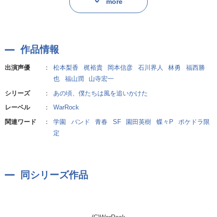
的に日向は無気力な日々を送っていた。
more
日向はGlowのプロデューサーでもあるスタジオまつり屋オーナーの
源田のところに行き、かつて録音した自分たちの曲のカセットテー
プをかける。
作品情報
懐かしい曲を聞いていると、日向の耳に杏樹の声が聞こえてくる。
「おにいちゃん、ぼくを、たすけて」
出演声優
：
松本梨香
梶裕貴
岡本信彦
石川界人
林勇
福西勝
その瞬間、日向の意識は2年前の杏樹が事故にあった日に戻ってい
也
福山潤
山寺宏一
た。驚く日向だが、自分がタイムスリップしたことに気づき、杏樹
シリーズ
：
あの頃、僕たちは風を追いかけた
を救うことを決意する。しかし、何度繰り返してもなかなか運命を
レーベル
：
WarRock
変えることができない…。
関連ワード
：
学園
バンド
青春
SF
園田英樹
蝶々P
ポケドラ限
そして、日向はかつてのバンド仲間にタイムリープのことを告白。
定
仲間たちもそんな途方もない話を信じ、なんとしてでも杏樹を救お
うと最後のチャンスにかけて走り出した。
日向とルミナスのメンバーは、杏樹を救うことができるのか!?
同シリーズ作品