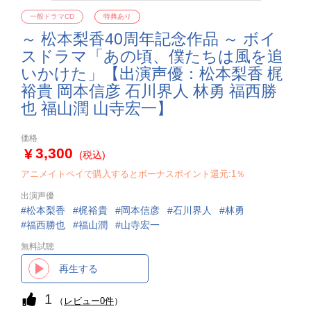
一般ドラマCD
特典あり
～ 松本梨香40周年記念作品 ～ ボイ
スドラマ「あの頃、僕たちは風を追
いかけた」【出演声優：松本梨香 梶
裕貴 岡本信彦 石川界人 林勇 福西勝
也 福山潤 山寺宏一】
価格
3,300
(税込)
アニメイトペイで購入するとボーナスポイント還元:1％
出演声優
松本梨香
梶裕貴
岡本信彦
石川界人
林勇
福西勝也
福山潤
山寺宏一
無料試聴
再生する
1
（
レビュー0件
）