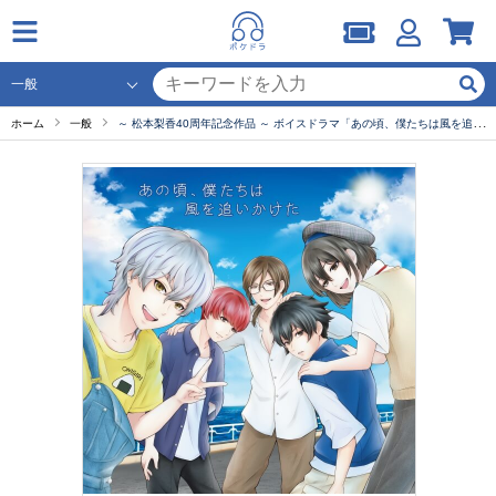
ホーム
一般
～ 松本梨香40周年記念作品 ～ ボイスドラマ「あの頃、僕たちは風を追いかけた」【出演声優：松本梨香 梶裕貴 岡本信彦 石川界人 林勇 福西勝也 福山潤 山寺宏一】