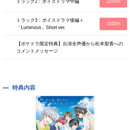
1100
トラック2：ボイスドラマ中編
円
トラック3：ボイスドラマ後編＋
1100
円
「Luminous」Short ver.
【ポケドラ限定特典】出演全声優から松本梨香への
コメントメッセージ
特典内容