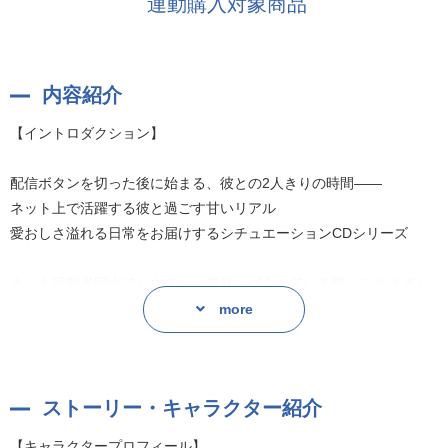
連動購入対象商品
内容紹介
【イントロダクション】
配信ボタンを切った後に始まる、彼との2人きりの時間――
ネット上で活躍する彼と過ごす甘いリアル
愛おしさ溢れる日常をお届けするシチュエーションCDシリーズ
ネット活動者同士でハウスシェアリングをしている樂、こうさぎ♪、
Re1ro。
more
それぞれ違うジャンルで活躍しているものの、いろいろな巡り合わ
せが重なり、
現在は同じ屋根の下でお互いをサポートしながら過ごしている。
ストーリー・キャラクター紹介
そして彼の心のよりどころである、「あなた」の存在。
【キャラクタープロフィール】