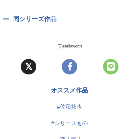
ていたが、
イラスト:さとい
なかなか伝わらず、半年前についに告白をし、無事交際をすること
に。
同シリーズ作品
本人は認めたがらないが、そこそこヤキモチ焼き。
(C)stellaworth
オススメ作品
#佐藤拓也
#シリーズもの