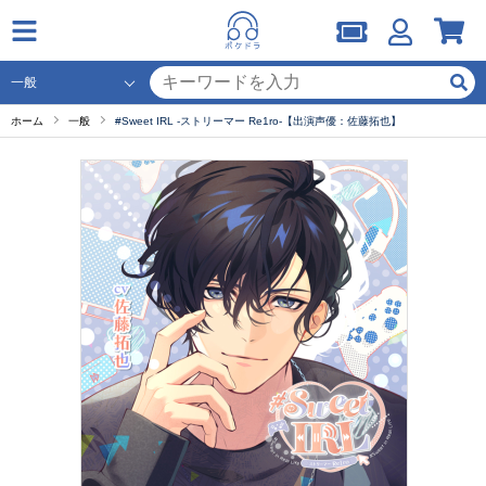
ホーム
一般
#Sweet IRL -ストリーマー Re1ro-【出演声優：佐藤拓也】