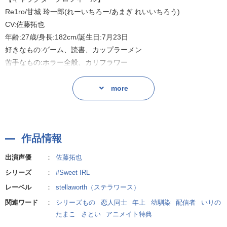
いつも傍にいてくれた大切な人が、いっそう愛おしく想える瞬間を
Re1ro/甘城 玲一郎(れーいちろー/あまぎ れいいちろう)
描く恋愛物語。
CV:佐藤拓也
年齢:27歳/身長:182cm/誕生日:7月23日
【あらすじ】
好きなもの:ゲーム、読書、カップラーメン
分かりやすく、ユーモラスな実況スタイルが好評で、
苦手なもの:ホラー全般、カリフラワー
幅広い層に愛されるストリーマーのRe1ro。
元プロゲーマーの現ストリーマー。
more
彼がここ最近ご機嫌な理由は、
FPSを中心に様々なジャンルのゲームをプレイしており、幅広いフ
半年前についに幼なじみであるあなたに気持ちを伝え、
ァン層に愛されている。
晴れて恋人同士になったから。
基本的に落ち着きのあるタイプの人間で、スマートに振舞うことが
けれど、彼の中にはこじれた感情も生まれてくるようで……?
作品情報
多いが、
やや打たれ弱いところがあり、キャパオーバーになると落ち込むこ
ヤキモチ焼きな年上ストリーマーの彼との、
出演声優
：
佐藤拓也
とがある。
甘くてすこし余裕のない恋物語を描くシチュエーションCD。
シリーズ
：
#Sweet IRL
レーベル
：
stellaworth（ステラワース）
昔から弟と幼なじみであるあなたの面倒をよくみていたので、お兄
「ごめん、意味わかんないと思うけど……思いきり、ぎゅうして」
ちゃん気質。
関連ワード
：
シリーズもの
恋人同士
年上
幼馴染
配信者
いりの
たまこ
さとい
アニメイト特典
あなたのことが長い間好きで、さり気ないアプローチも何度か行っ
シナリオ:いりのたまこ