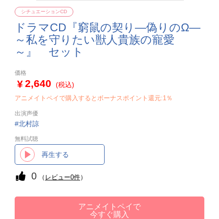
シチュエーションCD
ドラマCD『窮鼠の契り―偽りのΩ―
～私を守りたい獣人貴族の寵愛
～』 セット
価格
2,640
(税込)
アニメイトペイで購入するとボーナスポイント還元:1％
出演声優
北村諒
無料試聴
再生する
0
（
レビュー0件
）
アニメイトペイで
今すぐ購入