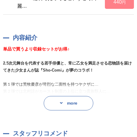
440
円
麗…
内容紹介
単品で買うより収録セットがお得♪
2.5次元舞台を代表する若手俳優と、常に乙女を満足させる恋物語を届け
てきた少女まんが誌『Sho-Comi』が夢のコラボ！
第１弾では荒牧慶彦が苛烈な二面性を持つヤクザに…
第２弾では北村諒がカースト制度の上位に立つ貴族獣人に…
まるでヒロイン気分で愛される、本格シチュエーションドラマCDが登
more
場！
第２弾作品は、絶対的なカースト制度が存在する獣たちの国を舞台にし
た、重厚ファンタジー！
スタッフリコメンド
白石ユキ先生の大人気獣人×格差ロマンスコミック『窮鼠の契り―偽りの