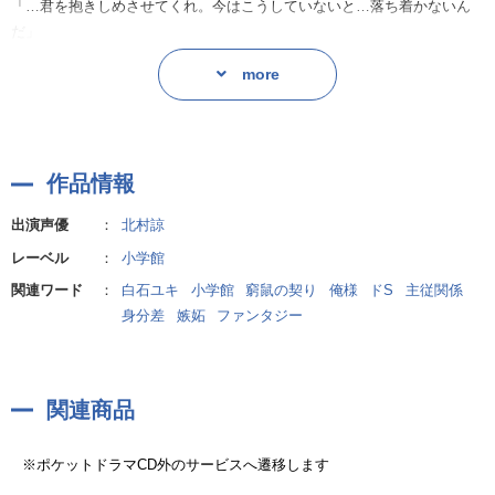
「…君を抱きしめさせてくれ。今はこうしていないと…落ち着かないん
だ」
more
獣人貴族の求愛を、豪華キャストが熱演☆
作品情報
出演声優
：
北村諒
レーベル
：
小学館
関連ワード
：
白石ユキ
小学館
窮鼠の契り
俺様
ドS
主従関係
身分差
嫉妬
ファンタジー
関連商品
※ポケットドラマCD外のサービスへ遷移します