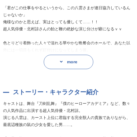
Ω―』。
「君がこの仕事をやるというから、この八雲さまが連日協力しているん
じゃないか」
★小学館発行の少女まんが誌『Sho-Comi』2020年21号にトラック
俺様なのかと思えば、実はとっても優しくて……！！
【１】〜【6】が収録されたふろくがついてくる！★
超人気俳優・北村諒さんの飴と鞭の絶妙な演じ分けが癖になるｖｖ
Sho-Comi公式サイト
色とりどり着飾った人々で溢れる華やかな晩餐会のホールで、あなた以
https://sho-comi.com/
外には一切目もくれず釘付けになってしまう彼。
自分以外の男に触れさせないようにとマーキングをしてきたり、あなた
more
に手を出そうとしたＶＩＰ相手にもひるまず脅しをかけたりと……。
独占欲と嫉妬心が駄々洩れな彼に、胸キュンＭＡＸですｖｖ
おすすめトラック
ストーリー・キャラクター紹介
「Track6.俺のこと、癒やしてくれる？」
風邪をひいてしまった八雲を看病するあなた。
キャストは、舞台『刀剣乱舞』『僕のヒーローアカデミア』など、数々
いつも気丈に振舞ってきた彼が、気を許してホっとできるひと時……。
の人気作品に出演する超人気俳優・北村諒。
「君の手で撫でられるの、好きなんだ。」
演じる八雲は、カースト上位に君臨する完全獣人の貴族でありながら、
二人だけの、あたたかく穏やかな時間がゆっくり流れますｖｖ
最底辺種族の鼠の少女を愛した男……。