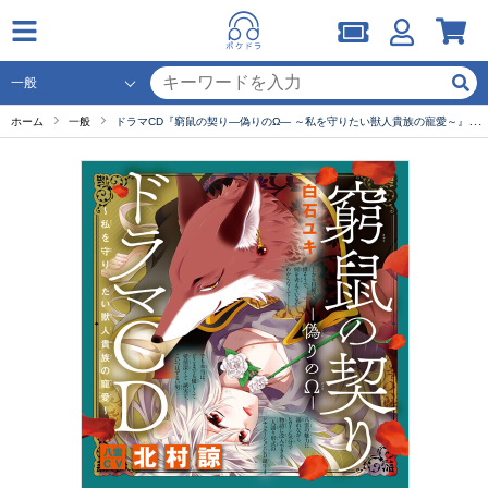
ホーム
一般
ドラマCD『窮鼠の契り―偽りのΩ― ～私を守りたい獣人貴族の寵愛～』 セット