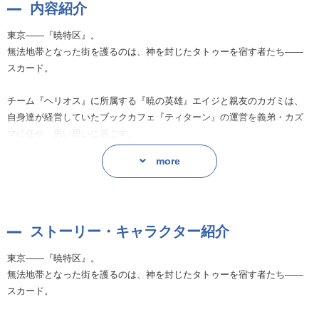
内容紹介
東京——『暁特区』。
無法地帯となった街を護るのは、神を封じたタトゥーを宿す者たち——
スカード。
チーム『ヘリオス』に所属する『暁の英雄』エイジと親友のカガミは、
自身達が経営していたブックカフェ『ティターン』の運営を義弟・カズ
マに任せ、思い思いに過ごす。
そんないつもの風景も束の間、『暁特区』の外から逃げてきたという親
more
子が舞い込んでくる。
不正を暴いたことにより企業から追われることになった親子は、『ヘリ
オス』に助けを求めたのだ。
ストーリー・キャラクター紹介
カガミの迅速かつ的確なサポートを受け、企業に乗り込むエイジ。
そこに立ちはだかるのは———!?
東京——『暁特区』。
エイジのタトゥー『ケルベロス』が牙を剥く!
無法地帯となった街を護るのは、神を封じたタトゥーを宿す者たち——
スカード。
◆トラックリスト
1 トラブルシューター