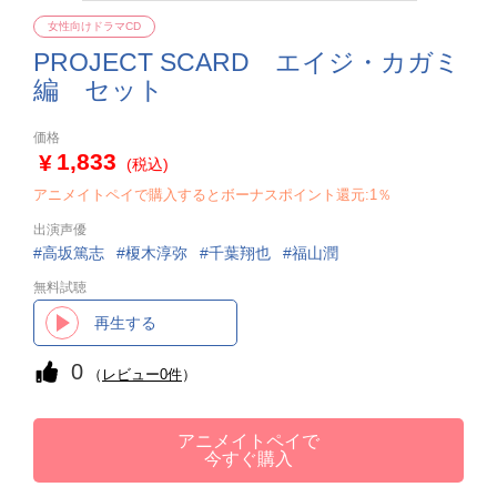
女性向けドラマCD
PROJECT SCARD エイジ・カガミ
編 セット
価格
1,833
(税込)
アニメイトペイで購入するとボーナスポイント還元:1％
出演声優
高坂篤志
榎木淳弥
千葉翔也
福山潤
無料試聴
再生する
0
（
レビュー0件
）
アニメイトペイで
今すぐ購入