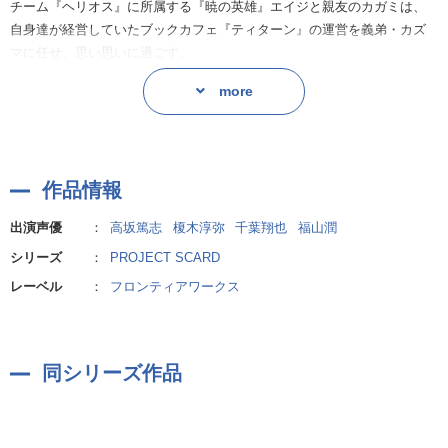
チーム『ヘリオス』に所属する『暁の英雄』エイジと親友のカガミは、
2 猫の気まぐれ
自身達が経営していたブックカフェ『ティターン』の運営を義弟・カズ
マに任せ、思い思いに過ごす。
そんないつもの風景も束の間、『暁特区』の外から逃げてきたという親
more
子が舞い込んでくる。
不正を暴いたことにより企業から追われることになった親子は、『ヘリ
オス』に助けを求めたのだ。
作品情報
カガミの迅速かつ的確なサポートを受け、企業に乗り込むエイジ。
そこに立ちはだかるのは———!?
出演声優
：
高坂篤志
榎木淳弥
千葉翔也
福山潤
エイジのタトゥー『ケルベロス』が牙を剥く!
シリーズ
：
PROJECT SCARD
[ キャスト ]
レーベル
：
フロンティアワークス
嵐柴エイジ:高坂篤志/茶木縞カガミ:榎木淳弥/嵐柴カズマ:千葉翔也/三門バ
ンリ:福山潤/ほか
同シリーズ作品
※高坂さんの「高」の字は機種依存文字の為、代用漢字を使用しており
ます。