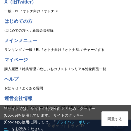
X（旧Twitter）
一般・BL
オトナ向け
オトナBL
はじめての方
はじめての方へ
新規会員登録
メインメニュー
ランキング
一般
BL
オトナ向け
オトナBL
チャージする
マイページ
購入履歴
特典管理
欲しいものリスト
シリアル対象商品一覧
ヘルプ
お知らせ
よくある質問
運営会社情報
利用規約
プライバシーポリシー
特定商取引法の表記
当サイトでは、サイトの利便性向上のため、クッキー
(Cookie)を使用しています。 サイトのクッキー
ログイン
同意する
(Cookie)の使用に関しては、「
プライバシーポリシ
© ポケットドラマCD
スタンプ
ー
」をお読みください。