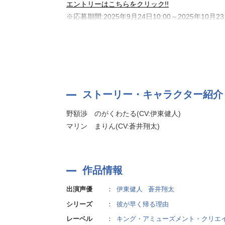
エントリーはこちらをクリック!!
※応募期間:2025年9月24日10:00～2025年10月23
都内某所にあるマンションの一室。
ここでは一匹の純真無垢で好奇心旺盛な子猫
マリ
そんな彼は、少し前から猫を飼い始めたことで、
さて、
マリン
と二人きりの空間で、今日は何が起
ストーリー・キャラクター紹介
野額渉 のがくわたる(CV:伊東健人)
原作・シナリオ:菱田愛日(GoRA)
マリン まりん(CV:蒼井翔太)
イラスト:カラハコ
イラストディレクター:山内孝弘(株式会社hotarubi
作品情報
出演声優
：
伊東健人
蒼井翔太
シリーズ
：
彼が早く帰る理由
レーベル
：
キング・アミューズメント・クリエ