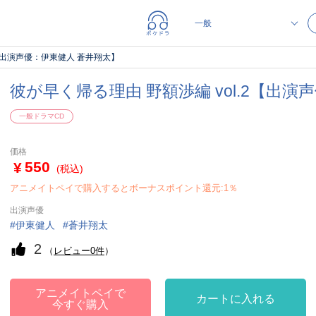
2【出演声優：伊東健人 蒼井翔太】
彼が早く帰る理由 野額渉編 vol.2【出
一般ドラマCD
価格
550
(税込)
アニメイトペイで購入するとボーナスポイント還元:1％
出演声優
伊東健人
蒼井翔太
2
（
レビュー0件
）
アニメイトペイで
カートに入れる
今すぐ購入