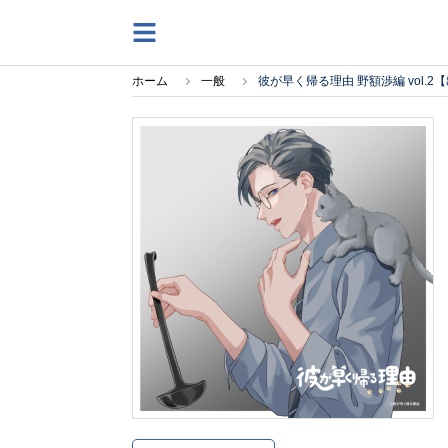
ホーム
一般
彼が早く帰る理由 野額渉編 vol.