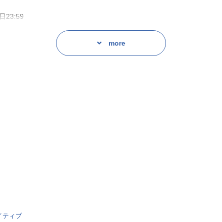
日23:59
more
ン
とその下僕である完璧主義な銀行員
野額渉
が暮らしている。
生活にも少々の変化があったようで……。
きるのかな……?
)
イティブ