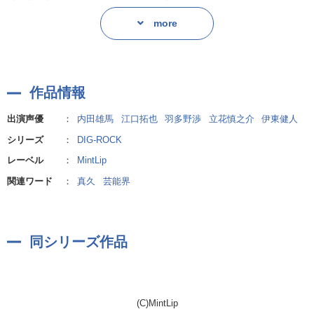
※配信はドラマパートのみになります。
more
無事に発売日を迎え、インディーズ時代のファンにも後押しされて、滑
り出しは上々——とはいえ、思い描いたようにはいかないことも。
「デビューしたばっかりなんだから、しょうがない」
作品情報
逸る気持ちを宥めすかしながら、それでも焦りは胸に燻っていて——。
出演声優
：
内田雄馬
江口拓也
羽多野渉
立花慎之介
伊東健人
シリーズ
：
DIG-ROCK
【キャスト】
野中つぐみ(CV.内田雄馬)
レーベル
：
MintLip
水川叶希(CV.江口拓也)
関連ワード
：
真久
芸能界
葉山充弦(CV.羽多野 渉)
柴咲雲雀(CV.立花慎之介)
飛倉奏空(CV.伊東健人)
同シリーズ作品
(C)MintLip