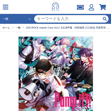
ホーム
一般
DIG-ROCK Impish Crow Vol.2【出演声優：内田雄馬 江口拓也 羽多野渉 立花慎之介 伊東健人】