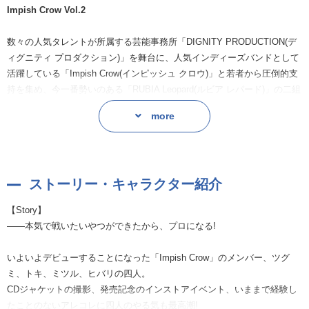
Impish Crow Vol.2
数々の人気タレントが所属する芸能事務所「DIGNITY PRODUCTION(デ
ィグニティ プロダクション)」を舞台に、人気インディーズバンドとして
活躍している「Impish Crow(インピッシュ クロウ)」と若者から圧倒的支
持を集め、今一番勢いのある「RUBIA Leopard(ルビア レパード)」の二組
のバンド物語を描くドラマCD。
more
「Impish Crow(インピッシュ クロウ)」はインディーズとして活躍する
中、とあるマネージャーの声をきっかけに事務所へと所属となるルーキ
ーバンド。夢を諦めないポジティブさをテーマに、ツグミの伸びのある
ストーリー・キャラクター紹介
声とトキによる歌詞、力強いロックが特徴。略称は「インクロ」。バン
ドモチーフは「カラス」。
【Story】
キャストは、天真爛漫“秘めたる才能”ヴォーカリスト「野中つぐみ(のなか
——本気で戦いたいやつができたから、プロになる!
つぐみ)」に内田雄馬、一諾千金“愛されリーダー”ギタリスト「水川叶希
(みずかわ とき)」に江口拓也、泰然自若“天然たらし”ベーシスト「葉山充
いよいよデビューすることになった「Impish Crow」のメンバー、ツグ
弦(はやま みつる)」に羽多野 渉、外柔内剛“毒舌王子”ドラマー「柴咲雲雀
ミ、トキ、ミツル、ヒバリの四人。
(しばさき ひばり)」に立花慎之介、インクロを担当するマネージャー「飛
CDジャケットの撮影、発売記念のインストアイベント、いままで経験し
倉奏空(とびくら そら)」に伊東健人。
たことのないアレコレに四人のやる気も最高潮!