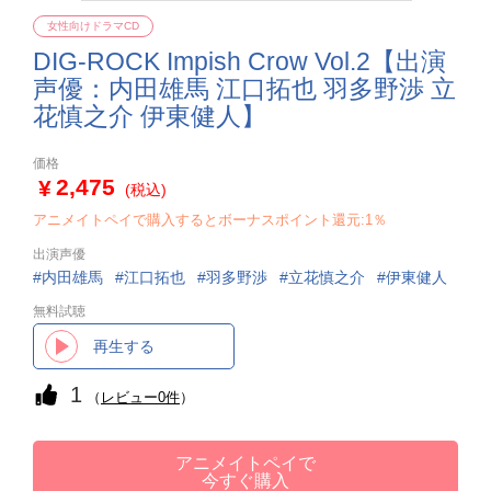
女性向けドラマCD
DIG-ROCK Impish Crow Vol.2【出演
声優：内田雄馬 江口拓也 羽多野渉 立
花慎之介 伊東健人】
価格
2,475
(税込)
アニメイトペイで購入するとボーナスポイント還元:1％
出演声優
内田雄馬
江口拓也
羽多野渉
立花慎之介
伊東健人
無料試聴
再生する
1
（
レビュー0件
）
アニメイトペイで
今すぐ購入