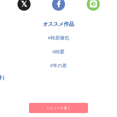
オススメ作品
#柿原徹也
#純愛
#年の差
件）
レビューを書く