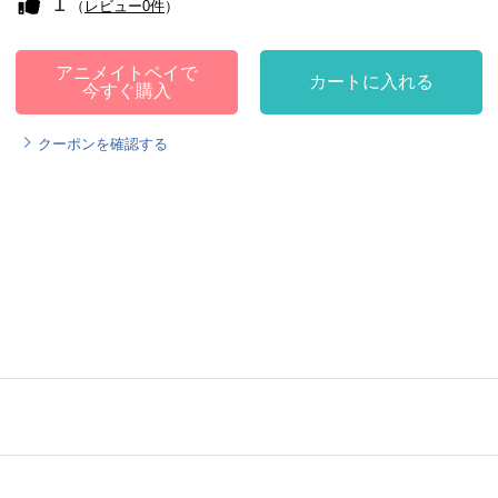
1
（
レビュー0件
）
アニメイトペイで
カートに入れる
今すぐ購入
クーポンを確認する