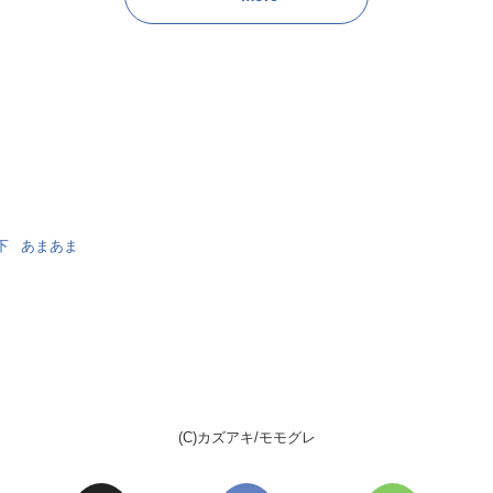
下
あまあま
(C)カズアキ/モモグレ