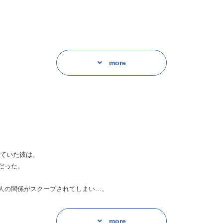
more
言に
に……！？
ド…
楽しめる本作品。
っていた彼は、
だった。
人の関係がスクープされてしまい…。
more