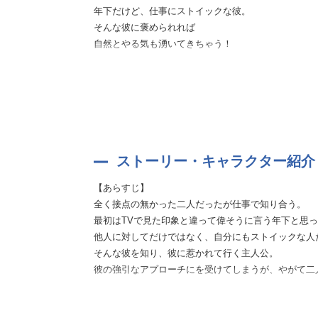
年下だけど、仕事にストイックな彼。
そんな彼に褒められれば
自然とやる気も湧いてきちゃう！
仕事を通じて仲良くなってきた頃
あなたが他のメンバーのファンだと知った彼からの一
すっごくキュンとさせられて…ｖ
彼からのアプローチやデート。
甘々な日々にずっとドキドキで、幸せだったはずなの
ストーリー・キャラクター紹介
【あらすじ】
胸に迫る切なさと、それを乗り越えてのハッピーエン
全く接点の無かった二人だったが仕事で知り合う。
恋愛には欠かせない甘さと苦さ…二つの感情を存分に
最初はTVで見た印象と違って偉そうに言う年下と思
他人に対してだけではなく、自分にもストイックな人
年下の彼との大人な恋愛をぜひお楽しみください♪
そんな彼を知り、彼に惹かれて行く主人公。
彼の強引なアプローチにを受けてしまうが、やがて二