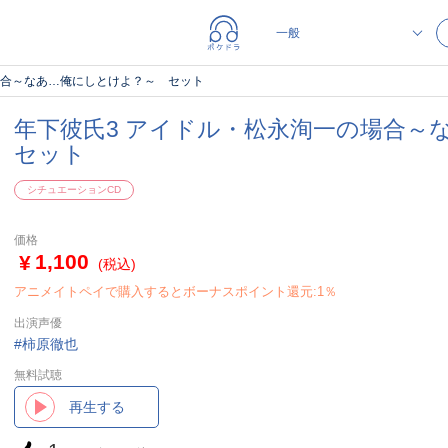
場合～なあ…俺にしとけよ？～ セット
年下彼氏3 アイドル・松永洵一の場合
セット
シチュエーションCD
価格
1,100
(税込)
アニメイトペイで購入するとボーナスポイント還元:1％
出演声優
柿原徹也
無料試聴
再生する