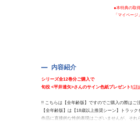
●本特典の取得
「マイページ
内容紹介
シリーズ全12巻分ご購入で
旬役 <平井達矢>さんのサイン色紙プレゼント!
(詳
!! こちらは【全年齢版】ですのでご購入の際はご注
【全年齢版】は【18歳以上推奨シーン】トラック
作品に直接的な性的表現はございませんが、それ
--------------------------