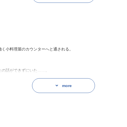
録
あったかくて、ほんの少しの弱さと、とびきり大きな愛を持つカレでし
にお届けします。
働く小料理屋のカウンターへと通される。
上の話ができずにいた……。
more
た師匠が腕を振るう旅館だった。