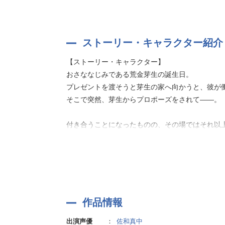
全編ダミーヘッドマイクを使用し、スタジオで収
カフェで働くあなたが出会ったのは、優しくて、
ストーリー・キャラクター紹介
【ストーリー・キャラクター】
あなたを愛するカレと過ごす、煌めく瞬間に、
おさななじみである荒金芽生の誕生日。
季節ごとの彩りを添えて、とびきりの恋をあなた
プレゼントを渡そうと芽生の家へ向かうと、彼が
そこで突然、芽生からプロポーズをされて――。
--------------------------
付き合うことになったものの、その場ではそれ以
4月のカレ・火野大和(CV.土門熱)
5月のカレ・荒金芽生(CV.佐和真中)
そんな中、彼に誘われて出かけることに。
6月のカレ・鑓水慶一(CV.ほうでん亭らっぱ)
芽生が連れてきたのは、かつて彼が修行をしてい
7月のカレ・法月悠(CV.猿飛総司)
8月のカレ・志太玲央(CV.広山和重)
┈ ┈ ┈ ┈ ┈ ┈
9月のカレ・泙光星(CV.庵田技剛)
作品情報
10月のカレ・鉄凛太郎(CV.冬ノ熊肉)
5月生まれのカレは……
11月のカレ・冥賀茜(CV.河豚倫太郎)
出演声優
：
佐和真中