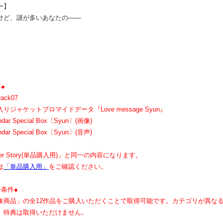
ー】
けど、謎が多いあなたの――
●
ack07
ジャケットブロマイドデータ『Love message Syun』
endar Special Box〔Syun〕(画像)
endar Special Box〔Syun〕(音声)
over Story(単品購入用)」と同一の内容になります。
は
「単品購入用」
をご確認ください。
条件●
象商品」の全12作品をご購入いただくことで取得可能です。カテゴリが異な
、特典は取得いただけません。