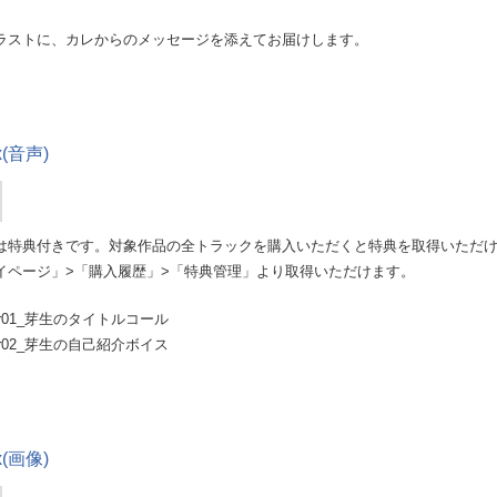
ラストに、カレからのメッセージを添えてお届けします。
ox(音声)
は特典付きです。対象作品の全トラックを購入いただくと特典を取得いただ
イページ」>「購入履歴」>「特典管理」より取得いただけます。
ox_tr01_芽生のタイトルコール
ox_tr02_芽生の自己紹介ボイス
ox(画像)