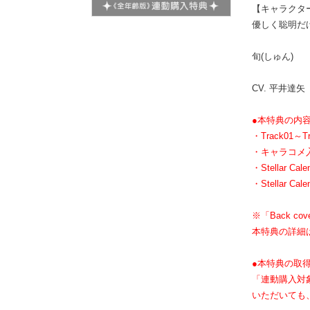
【キャラクタ
優しく聡明だ
旬(しゅん)
CV. 平井達矢
●本特典の内容
・Track01～Tr
・キャラコメ入り
・Stellar Cal
・Stellar Cal
※「Back c
本特典の詳細
●本特典の取得
「連動購入対
いただいても