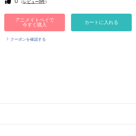
0
（
レビュー0件
）
アニメイトペイで
カートに入れる
今すぐ購入
クーポンを確認する