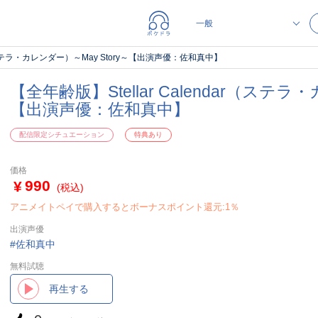
ar（ステラ・カレンダー）～May Story～【出演声優：佐和真中】
【全年齢版】Stellar Calendar（ステラ
【出演声優：佐和真中】
配信限定シチュエーション
特典あり
価格
990
(税込)
アニメイトペイで購入するとボーナスポイント還元:1％
出演声優
佐和真中
無料試聴
再生する