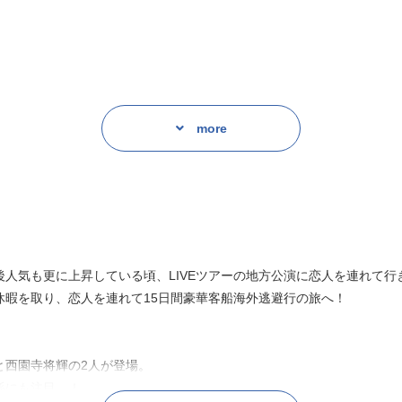
more
。
人気も更に上昇している頃、LIVEツアーの地方公演に恋人を連れて行
休暇を取り、恋人を連れて15日間豪華客船海外逃避行の旅へ！
！
と西園寺将輝の2人が登場。
係にも注目…！