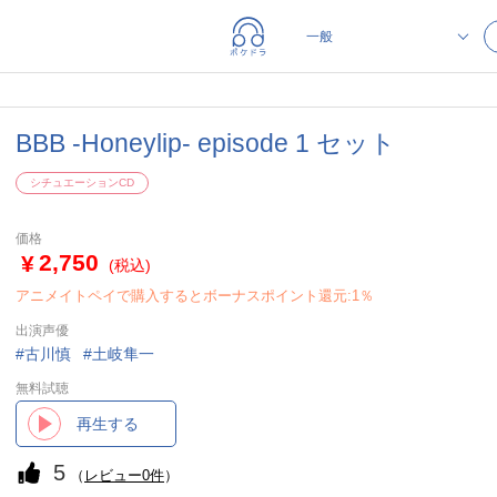
BBB -Honeylip- episode 1 セット
シチュエーションCD
価格
2,750
(税込)
アニメイトペイで購入するとボーナスポイント還元:1％
出演声優
古川慎
土岐隼一
無料試聴
再生する
5
（
レビュー0件
）