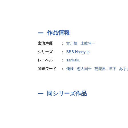
仲がいい彼ふたりの絡みも、
クスッと笑えて癒やされます！
【キャラクター】
■TYPE.1 バンドマン
名前：大瀧歩夢
作品情報
血液型：AB型
出演声優
：
古川慎
土岐隼一
誕生日：3月28日
シリーズ
：
BBB-Honeylip-
年齢：26歳
職業：バンドマン(ギター/コーラス)
レーベル
：
sankaku
所属バンド：kolmio(コルミオ)
関連ワード
：
俺様
恋人同士
芸能界
年下
あま
趣味：ゲーム
特技：ピックを結構遠くまで飛ばせる
属性：明るくて元気/友達みたいな感じ
同シリーズ作品
■TYPE.4 バカ
名前：西園寺将輝
血液型：B型
誕生日：2月21日