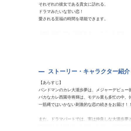
それぞれの彼女である貴女に訪れる、
パッケージデザイン：まるいハコ
ドラマみたいな甘い恋！
全編シナリオ：七原みさ
愛される至福の時間を堪能できます。
歩夢の全国ツアーに同行することになった貴女。
新曲がドラマの主題歌に採用され、
歩夢の人気は急上昇中です。
そんななか、とあるハプニングで恋の試練を
迎えるふたり……！
ストーリー・キャラクター紹介
彼と貴女の甘く強い絆、その結末をぜひ体験して
【あらすじ】
バンドマンのカレ大瀧歩夢は、メジャーデビュー後
一方、大人気モデルで資産家の将輝は、
バカなカレ西園寺将輝は、モデル業も多忙の中、
彼女である貴女と念願の海外旅行へ。
一筋縄ではいかない刺激的な恋の続きをお届け！
いつもはちょっと天然で単純な彼だけど、
ふたりだけのビーチやバーでは
また、ドラマパートでは、実は仲良しな大瀧歩夢
貴女への真剣な気持ちがあふれて……v
前作ではあまり触れられなかったカレらの交友関