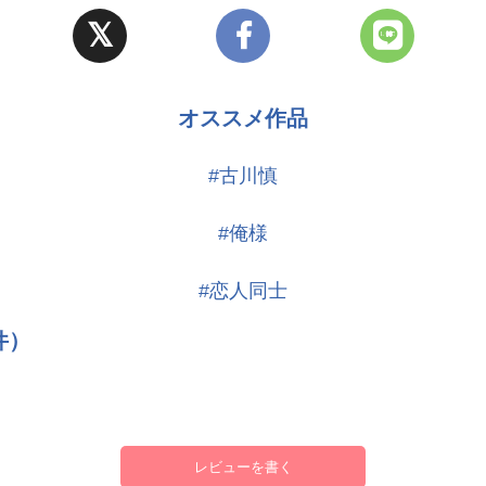
オススメ作品
/勘違いバカ
#古川慎
#俺様
#恋人同士
件）
レビューを書く