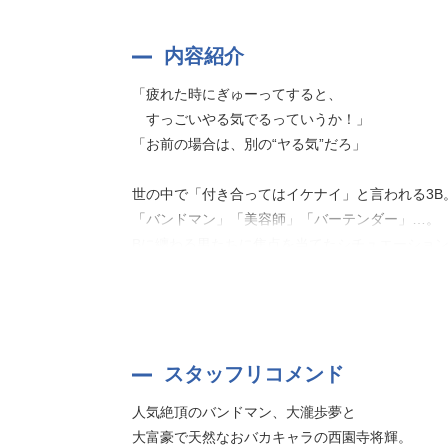
内容紹介
「疲れた時にぎゅーってすると、
すっごいやる気でるっていうか！」
「お前の場合は、別の“ヤる気”だろ」
世の中で「付き合ってはイケナイ」と言われる3B
「バンドマン」「美容師」「バーテンダー」…。
Bに纏わる男たちに焦点を当てたシチュエーションCD『
『BBB-Honeylip-』シリーズでは、『BBB-T
本シリーズでは、各巻毎に2人のカレが登場！
シチュエーションパートだけでなく、カレ同士が
第1巻では、「バンドマン」と「バカ」、それぞ
スタッフリコメンド
人気絶頂のバンドマン、大瀧歩夢と
大富豪で天然なおバカキャラの西園寺将輝。
キャラクターイラスト：クリエイティブハウスポケ