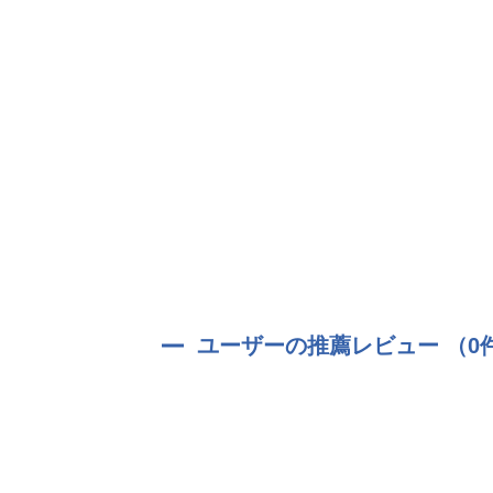
年齢：20歳
職業：モデル(不動産王の息子)
趣味：いたずら
特技(特徴)：外面がいい/ピアノ
属性：年下/顔面最高のクズ大魔王/生意気/自信家
ユーザーの推薦レビュー （0